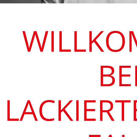
WILLK
BE
LACKIERT